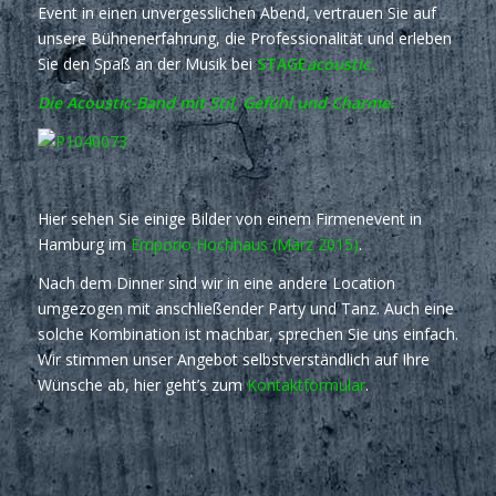
Event in einen unvergesslichen Abend, vertrauen Sie auf
unsere Bühnenerfahrung, die Professionalität und erleben
Sie den Spaß an der Musik bei
STAGE
acoustic.
Die Acoustic-Band mit Stil, Gefühl und Charme.
Hier sehen Sie einige Bilder von einem Firmenevent in
Hamburg im
Emporio Hochhaus (März 2015)
.
Nach dem Dinner sind wir in eine andere Location
umgezogen mit anschließender Party und Tanz. Auch eine
solche Kombination ist machbar, sprechen Sie uns einfach.
Wir stimmen unser Angebot selbstverständlich auf Ihre
Wünsche ab, hier geht’s zum
Kontaktformular
.