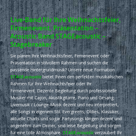
Live-Band für Ihre Weihnachtsfeier,
Firmenevent, Präsentation –
Acoustic Band STAGEacoustic –
Stagebreaker
Sie planen Ihre Weihnachtsfeier, Firmenevent oder
Präsentation in stilvollem Rahmen und suchen die
passende Hintergrundmusik? Unsere neue Formation
STAGE
acoustic
bietet Ihnen den perfekten musikalischen
Rahmen für Ihre Weihnachtsfeier oder Ihr
Firmenevent. Dezente Begleitung durch professionelle
Musiker mit Cajon, Akustikgitarre, Piano und Gesang:
Livemusik / Lounge-Musik dezent und neu interpretiert,
alle Songs in eigenem Stil. Evergreens, Oldies, Klassiker,
aktuelle Charts und sogar Partysongs klingen dezent und
angenehm zum Dinner, sind leise Begleitung und sorgen
für eine tolle Atmosphäre.
STAGE
acoustic
verzaubert Ihr