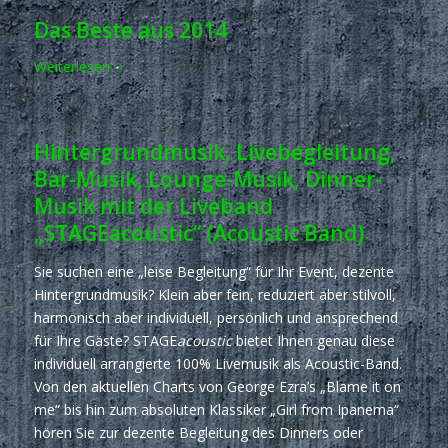
Das Beste aus 2014
Weiterlesen
Hintergrundmusik, Livebegleitung,
Bar-Musik, Lounge-Musik, Dinner-
Musik mit der Liveband
„STAGEacoustic“ (Acoustic Band)
Sie suchen eine „leise Begleitung“ für Ihr Event, dezente
Hintergrundmusik? Klein aber fein, reduziert aber stilvoll,
harmonisch aber individuell, persönlich und ansprechend
für Ihre Gäste? STAGE
acoustic
bietet Ihnen genau diese
individuell arrangierte 100% Livemusik als Acoustic-Band.
Von den aktuellen Charts von George Ezra’s „Blame it on
me“ bis hin zum absoluten Klassiker „Girl from Ipanema“
hören Sie zur dezente Begleitung des Dinners oder