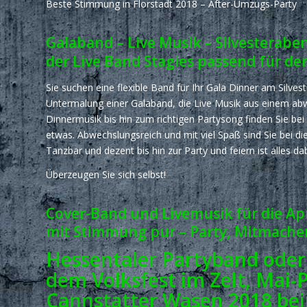
Beste Stimmung in Florstadt 2018 – After-Umzugs-Party
Galaband – Live Musik – Silvesterab
der Live Band Stagies passend für d
Sie suchen eine flexible Band für Ihr Gala Dinner am Silve
Untermalung einer Galaband, die Live Musik aus einem abw
Dinnermusik bis hin zum richtigen Partysong finden Sie be
etwas. Abwechslungsreich und mit viel Spaß sind Sie bei di
Tanzbar und dezent bis hin zur Party und feiern ist alles dab
Überzeugen Sie sich selbst!
Cover-Band und Livemusik für die Ap
mit Stimmung pur – Party, Mitmachen
Hessentaler Partyband oder 
dem Volksfest im Zelt, Mai-
Cannstatter Wasen 2018 bei