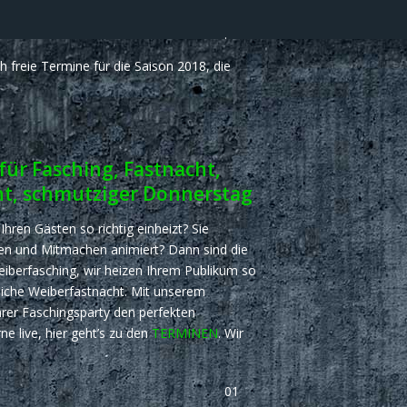
.
h freie Termine für die Saison 2018, die
ür Fasching, Fastnacht,
ht, schmutziger Donnerstag
hren Gästen so richtig einheizt? Sie
gen und Mitmachen animiert? Dann sind die
eiberfasching, wir heizen Ihrem Publikum so
sliche Weiberfastnacht. Mit unserem
rer Faschingsparty den perfekten
 live, hier geht’s zu den
TERMINEN
. Wir
01