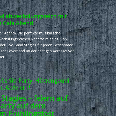
end abwechslungsreich mit
en Gala Abend
ster Abend? Die perfekte musikalische
echslungsreichen Repertoire spielt. Von
i der Live Band Stagies für jeden Geschmack
eser Coverband an der richtigen Adresse! Von
ei.
rès-Ski-Party, Hüttengaudi
, Abfeiern!
Stagies – feiern auf
Party auf dem
m Frühlingsfest