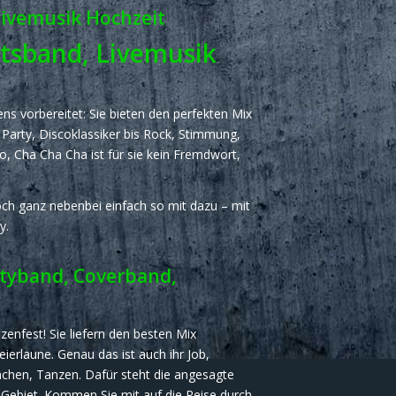
Livemusik Hochzeit
itsband, Livemusik
ens vorbereitet: Sie bieten den perfekten Mix
n Party, Discoklassiker bis Rock, Stimmung,
o, Cha Cha Cha ist für sie kein Fremdwort,
ch ganz nebenbei einfach so mit dazu – mit
y.
rtyband, Coverband,
zenfest! Sie liefern den besten Mix
erlaune. Genau das ist auch ihr Job,
chen, Tanzen. Dafür steht die angesagte
ebiet. Kommen Sie mit auf die Reise durch