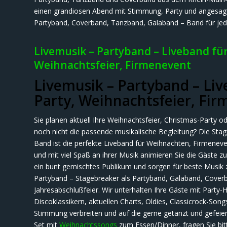
einen grandiosen Abend mit Stimmung, Party und angesagten
Partyband, Coverband, Tanzband, Galaband – Band für jed
Livemusik – Partyband – Liveband für
Weihnachtsfeier, Firmenevent
Livemusik – Partyband – Liv
Party, Weihnachtsfeier, Fi
Sie planen aktuell Ihre Weihnachtsfeier, Christmas-Party 
noch nicht die passende musikalische Begleitung? Die Sta
Band ist die perfekte Liveband für Weihnachten, Firmeneven
und mit viel Spaß an ihrer Musik animieren Sie die Gäste 
ein bunt gemischtes Publikum und sorgen für beste Musik
Partyband – Stagebreaker als Partyband, Galaband, Coverb
Jahresabschlußfeier. Wir unterhalten Ihre Gäste mit Party-
Discoklassikern, aktuellen Charts, Oldies, Classicrock-Songs
Stimmung verbreiten und auf die gerne getanzt und gefeier
Set mit
Weihnachtssongs
zum Essen/Dinner, fragen Sie bit