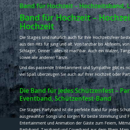
Band für Hochzeit – Hochzeitsband, 
Band für Hochzeit – Hochze
Hochzeit
Die Stagies sind natürlich auch für Ihre Hochzeitsfeier best
aus den Hits für jung und alt. Von tanzbar bis Abfeiern, vo
Schlager, Dinner….alles ist machbar. Auch ein Walzer, Tang
sowie alle anderen Tänze.
Und das passende Entertainment und Sympathie gibt es no
viel Spaß überzeugen Sie auch auf Ihrer Hochzeit oder Part
Die Band für jedes Schützenfest – Pa
Eventband, Schützenfest-Band
Die Stagies Partyband ist die perfekte Band für jedes Schüt
ausgewählter Songs und sorgen für beste Stimmung und Fei
Entertainment und Animation der Gäste zum Feiern, Mitma
Partyband, Tanzband und Coverband aus dem Rhein-Main-G