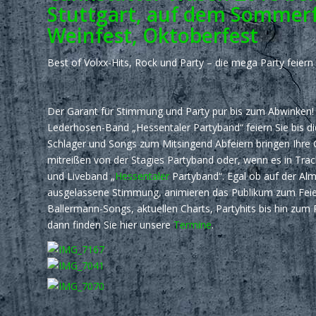
Stuttgart, auf dem Sommerf
Weinfest, Oktoberfest
Best of Volxx-Hits, Rock und Party – die mega Party feiern 
Der Garant für Stimmung und Party pur bis zum Abwinken! 
Lederhosen-Band „Hessentaler Partyband“ feiern Sie bis di
Schlager und Songs zum Mitsingend Abfeiern bringen Ihre Gä
mitreißen von der Stagies Partyband oder, wenn es in Tra
und Liveband „
Hessentaler
Partyband“. Egal ob auf der Almh
ausgelassene Stimmung, animieren das Publikum zum Feier
Ballermann-Songs, aktuellen Charts, Partyhits bis hin zum 
dann finden Sie hier unsere
Termine
.