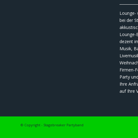
__________
Lounge- 
bei der S
akkustis
Lounge-Ba
dezent i
Musik, Ba
Livemusi
Weihnacht
Firmen-F
Party und
Ihre Anfr
auf Ihre 
© Copyright - Stagebreaker Partyband