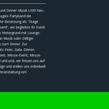
_________________________________________________
und Dinner-Musik LIVE! Neu
tagies Partyband die
che Besetzung als "Stage
nd", wir begleiten Ihr Event
m Hintergrund mit Lounge-
r-Musik oder chilliger
k zum Dinner. Zur
s-Feier, Gala, Dinner,
eier, Messe-Event, Messe-
 und und...wir freuen uns auf
age und stellen uns individuell
Veranstaltung ein!