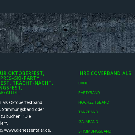
ÜR OKTOBERFEST,
IHRE COVERBAND ALS
APRES-SKI-PARTY,
EST, TRACHT-NACHT,
BAND
NGSFEST,
NGAUDI…
PARTYBAND
h als Oktoberfestband
HOCHZEITSBAND
t, Stimmungsband oder
TANZBAND
 zu buchen: "Die
GALABAND
er".
p://www.diehessentaler.de.
STIMMUNGSBAND