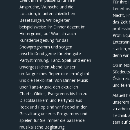
Event immer passend für Ihre
Für Ihre 
Ansprüche, Wünsche und die
Lederhose
Location, in unterschiedlichen
Nacht, Fr
Besetzungen. Wir begleiten
das Zelt 
beispielsweise Ihr Dinner dezent im
professi
Hintergrund, auf Wunsch auch
Profi-Eq
Künstlerbegleitung für das
Entertai
Showprogramm und sorgen
starten, 
anschließend gerne für eine gute
denn wir
Partystimmung, Tanz, Spaß und einen
Ob in No
unvergesslichen Abend. Unser
Süddeuts
umfangreiches Repertoire ermöglicht
Österreic
uns die Flexibilität: Von Dinner-Musik
und feier
über Tanz-Musik, den aktuellen
Charts, Oldies, Evergreens bis hin zu
Aktuell 
Discoklassikern und Partyhits aus
unserem 
Rock und Pop sind wir flexibel in der
zu arbeit
Gestaltung unseres Programms und
Technik a
spielen für Sie immer die passende
sein auf 
musikalische Begleitung.