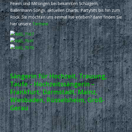
Feiern und Mitsingen bei bekannten Schlagern,
Ballermann-Songs, aktuellen Charts, Partyhits bis hin zum
Rock. Sie möchten uns einmal live erleben? dann finden Sie
hier unsere
Termine
.
Sängerin für Hochzeit, Trauung,
Taufe – Hochzeitssängerin –
Frankfurt, Darmstadt, Mainz,
Wiesbaden, Rüsselsheim, Groß-
Gerau