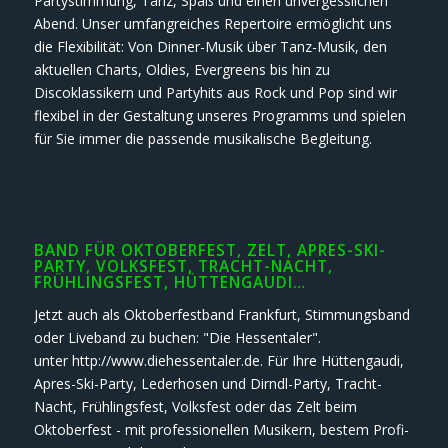
Partystimmung, Tanz, Spaß und einen unvergesslichen
Abend. Unser umfangreiches Repertoire ermöglicht uns
die Flexibilität: Von Dinner-Musik über Tanz-Musik, den
aktuellen Charts, Oldies, Evergreens bis hin zu
Discoklassikern und Partyhits aus Rock und Pop sind wir
flexibel in der Gestaltung unseres Programms und spielen
für Sie immer die passende musikalische Begleitung.
BAND FÜR OKTOBERFEST, ZELT, APRES-SKI-
PARTY, VOLKSFEST, TRACHT-NACHT,
FRÜHLINGSFEST, HÜTTENGAUDI…
Jetzt auch als Oktoberfestband Frankfurt, Stimmungsband
oder Liveband zu buchen: "Die Hessentaler".
unter http://www.diehessentaler.de. Für Ihre Hüttengaudi,
Apres-Ski-Party, Lederhosen und Dirndl-Party, Tracht-
Nacht, Frühlingsfest, Volksfest oder das Zelt beim
Oktoberfest - mit professionellen Musikern, bestem Profi-