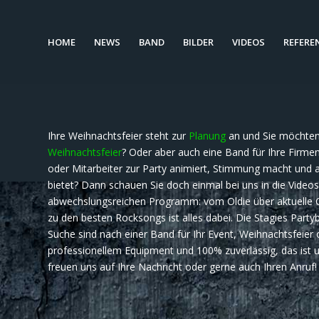
HOME
NEWS
BAND
BILDER
VIDEOS
REFERE
Ihre Weihnachtsfeier steht zur
Planung
an und Sie möchten 
Weihnachtsfeier
? Oder aber auch eine Band für Ihre Firmenf
oder Mitarbeiter zur Party animiert, Stimmung macht und
bietet? Dann schauen Sie doch einmal bei uns in die Video
abwechslungsreichen Programm: vom Oldie über aktuelle Ch
zu den besten Rocksongs ist alles dabei. Die Stagies Partyb
Suche sind nach einer Band für Ihr Event, Weihnachtsfeier od
professionellem Equipment und 100% zuverlässig, das ist u
freuen uns auf Ihre Nachricht oder gerne auch Ihren Anruf!