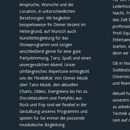
Ansprüche, Wünsche und die
Lederhose
Location, in unterschiedlichen
Nacht, Fr
Besetzungen. Wir begleiten
das Zelt 
beispielsweise Ihr Dinner dezent im
professi
Hintergrund, auf Wunsch auch
Profi-Eq
Künstlerbegleitung für das
Entertai
Showprogramm und sorgen
starten, 
anschließend gerne für eine gute
denn wir
Partystimmung, Tanz, Spaß und einen
Ob in No
unvergesslichen Abend. Unser
Süddeuts
umfangreiches Repertoire ermöglicht
Österreic
uns die Flexibilität: Von Dinner-Musik
und feier
über Tanz-Musik, den aktuellen
Charts, Oldies, Evergreens bis hin zu
Aktuell 
Discoklassikern und Partyhits aus
unserem 
Rock und Pop sind wir flexibel in der
zu arbeit
Gestaltung unseres Programms und
Technik a
spielen für Sie immer die passende
sein auf 
musikalische Begleitung.