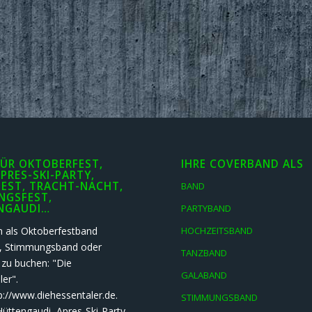
ÜR OKTOBERFEST,
IHRE COVERBAND ALS
APRES-SKI-PARTY,
EST, TRACHT-NACHT,
BAND
NGSFEST,
NGAUDI…
PARTYBAND
h als Oktoberfestband
HOCHZEITSBAND
t, Stimmungsband oder
TANZBAND
 zu buchen: "Die
GALABAND
er".
p://www.diehessentaler.de.
STIMMUNGSBAND
Hüttengaudi, Apres-Ski-Party,