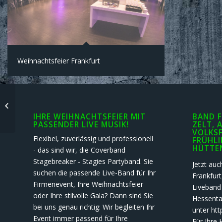
Weihnachtsfeier Frankfurt
Live-Band für Ihre Weihnachtsfeier,
Firmenevent, Präsentation –
Acoustic...
IHRE WEIHNACHTSFEIER MIT
BAND F
PASSENDER LIVE MUSIK!
ZELT, 
VOLKSF
Flexibel, zuverlässig und professionell
FRÜHLI
HÜTTE
- das sind wir, die Coverband
Stagebreaker - Stagies Partyband. Sie
Jetzt auc
suchen die passende Live-Band für Ihr
Frankfur
Firmenevent, Ihre Weihnachtsfeier
Liveband
oder Ihre stilvolle Gala? Dann sind Sie
Hessental
bei uns genau richtig: Wir begleiten Ihr
unter htt
Event immer passend für Ihre
Für Ihre 