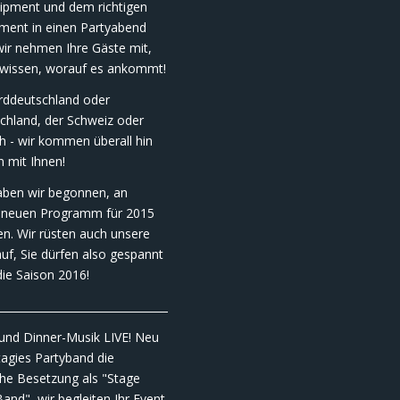
uipment und dem richtigen
nment in einen Partyabend
wir nehmen Ihre Gäste mit,
 wissen, worauf es ankommt!
rddeutschland oder
chland, der Schweiz oder
h - wir kommen überall hin
n mit Ihnen!
haben wir begonnen, an
neuen Programm für 2015
en. Wir rüsten auch unsere
uf, Sie dürfen also gespannt
die Saison 2016!
_________________________________________________
und Dinner-Musik LIVE! Neu
tagies Partyband die
che Besetzung als "Stage
nd", wir begleiten Ihr Event