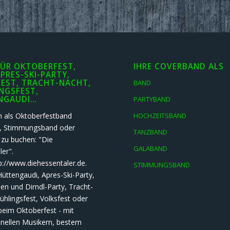
ÜR OKTOBERFEST,
IHRE COVERBAND ALS
APRES-SKI-PARTY,
EST, TRACHT-NACHT,
BAND
NGSFEST,
NGAUDI…
PARTYBAND
h als Oktoberfestband
HOCHZEITSBAND
t, Stimmungsband oder
TANZBAND
 zu buchen: "Die
GALABAND
er".
p://www.diehessentaler.de.
STIMMUNGSBAND
Hüttengaudi, Apres-Ski-Party,
n und Dirndl-Party, Tracht-
ühlingsfest, Volksfest oder
beim Oktoberfest - mit
onellen Musikern, bestem