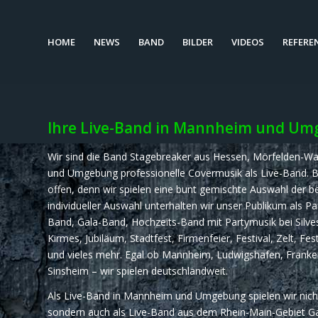
HOME
NEWS
BAND
BILDER
VIDEOS
REFERE
Ihre Live-Band in Mannheim und U
Wir sind die Band Stagebreaker aus Hessen, Mörfelden-Wal
und Umgebung professionelle Covermusik als Live-Band. B
offen, denn wir spielen eine bunt gemischte Auswahl der 
individueller Auswahl unterhalten wir unser Publikum als
Band, Gala-Band, Hochzeits-Band mit Partymusik bei Silves
Kirmes, Jubiläum, Stadtfest, Firmenfeier, Festival, Zelt, Fe
und vieles mehr. Egal ob Mannheim, Ludwigshafen, Franken
Sinsheim – wir spielen deutschlandweit.
Als Live-Band in Mannheim und Umgebung spielen wir nicht 
sondern auch als Live-Band aus dem Rhein-Main-Gebiet G