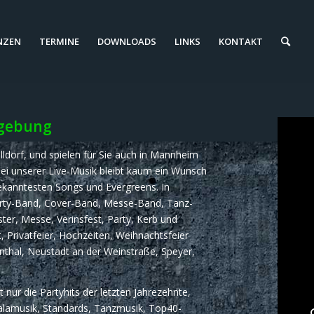
NZEN
TERMINE
DOWNLOADS
LINKS
KONTAKT
mgebung
ldorf, und spielen für Sie auch in Mannheim
ei unserer Live-Musik bleibt kaum ein Wunsch
bekanntesten Songs und Evergreens. In
 Party-Band, Cover-Band, Messe-Band, Tanz-
ter, Messe, Verinsfest, Party, Kerb und
st, Privatfeier, Hochzeiten, Weihnachtsfeier
thal, Neustadt an der Weinstraße, Speyer,
nur die Partyhits der letzten Jahrezehnte,
alamusik, Standards, Tanzmusik, Top40-