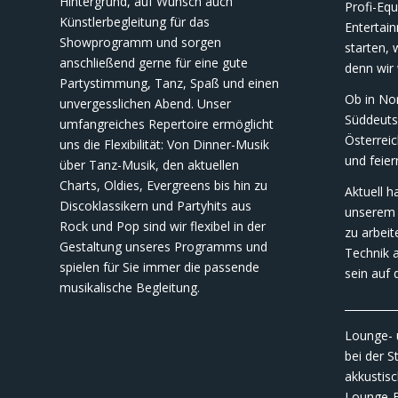
Hintergrund, auf Wunsch auch
Profi-Eq
Künstlerbegleitung für das
Entertai
Showprogramm und sorgen
starten, 
anschließend gerne für eine gute
denn wir
Partystimmung, Tanz, Spaß und einen
Ob in No
unvergesslichen Abend. Unser
Süddeuts
umfangreiches Repertoire ermöglicht
Österreic
uns die Flexibilität: Von Dinner-Musik
und feier
über Tanz-Musik, den aktuellen
Charts, Oldies, Evergreens bis hin zu
Aktuell 
Discoklassikern und Partyhits aus
unserem 
Rock und Pop sind wir flexibel in der
zu arbeit
Gestaltung unseres Programms und
Technik a
spielen für Sie immer die passende
sein auf 
musikalische Begleitung.
__________
Lounge- 
bei der S
akkustis
Lounge-Ba