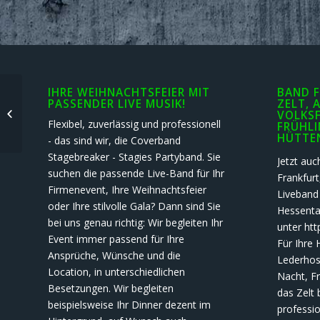
IHRE WEIHNACHTSFEIER MIT
BAND F
PASSENDER LIVE MUSIK!
ZELT, 
Ihre Band live in Mainz
VOLKSF
Flexibel, zuverlässig und professionell
FRÜHLI
HÜTTE
- das sind wir, die Coverband
Stagebreaker - Stagies Partyband. Sie
Jetzt auc
suchen die passende Live-Band für Ihr
Frankfur
Firmenevent, Ihre Weihnachtsfeier
Liveband
oder Ihre stilvolle Gala? Dann sind Sie
Hessental
bei uns genau richtig: Wir begleiten Ihr
unter htt
Event immer passend für Ihre
Für Ihre 
Ansprüche, Wünsche und die
Lederhose
Location, in unterschiedlichen
Nacht, Fr
Besetzungen. Wir begleiten
das Zelt 
beispielsweise Ihr Dinner dezent im
professi